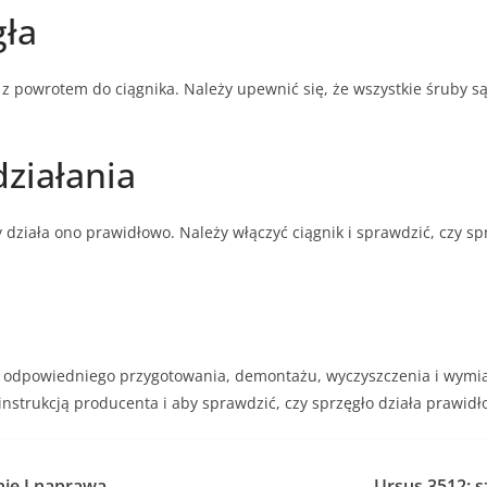
gła
z powrotem do ciągnika. Należy upewnić się, że wszystkie śruby s
działania
działa ono prawidłowo. Należy włączyć ciągnik i sprawdzić, czy spr
odpowiedniego przygotowania, demontażu, wyczyszczenia i wymian
instrukcją producenta i aby sprawdzić, czy sprzęgło działa prawi
nie I naprawa
Ursus 3512: 