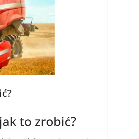
ić?
ak to zrobić?